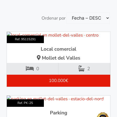
Ordenar por
Ref. 95115291
Local comercial
Mollet del Valles
0
2
100.000€
Ref. PK-25
Parking