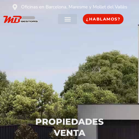
Oficinas en Barcelona, Maresme y Mollet del Vallès
¿HABLAMOS?
PROPIEDADES
VENTA