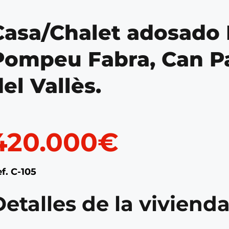
Casa/Chalet adosado
Pompeu Fabra, Can Pa
el Vallès.
420.000
€
f. C-105
Detalles de la viviend