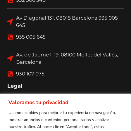
932 506 340
Av Diagonal 131, 08018 Barcelona 935 005
645
935 005 645
Av. de Jaume I, 19, 08100 Mollet del Vallès,
Barcelona
930 107 075
Legal
Valoramos tu privacidad
Política de privacidad
Usamos cookies para mejorar tu experiencia de navegación,
mostrar anuncios o contenido personalizados y analizar
Política de cookies
nuestro tráfico. Al hacer clic en "Aceptar todo", estás