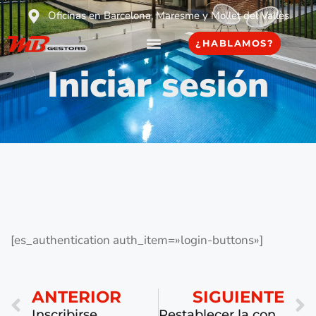
Oficinas en Barcelona, Maresme y Mollet del Vallès
¿HABLAMOS?
Iniciar sesión
[es_authentication auth_item=»login-buttons»]
ANTERIOR
SIGUIENTE
Inscribirse
Restablecer la contraseña