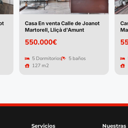
ot
Casa En venta Calle de Joanot
Ca
Martorell, Lliçà d'Amunt
Mar
550.000€
5
5 Dormitorios
5 baños
127 m2
Servicios
Nuestras 