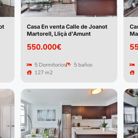
ot
Casa En venta Calle de Joanot
Ca
Martorell, Lliçà d'Amunt
Mar
550.000€
5
5 Dormitorios
5 baños
127 m2