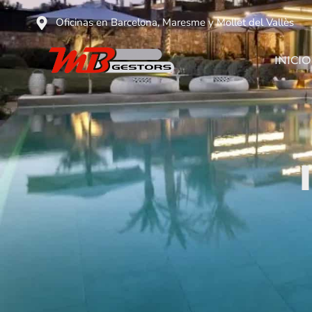
Oficinas en Barcelona, Maresme y Mollet del Vallès
INICIO