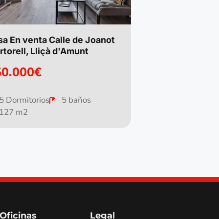
sa En venta Calle de Joanot
torell, Lliçà d'Amunt
50.000€
5 Dormitorios
5 baños
127 m2
Oficinas
Legal