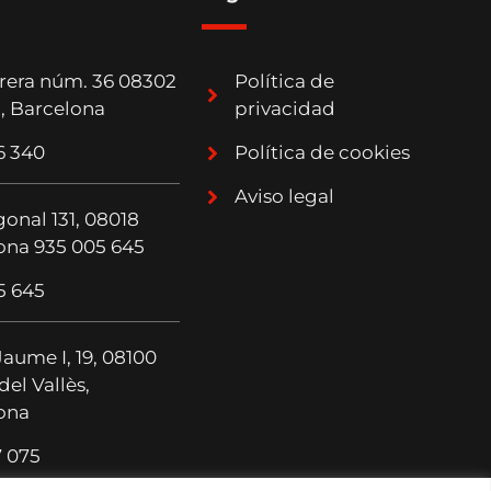
rera núm. 36 08302
Política de
, Barcelona
privacidad
6 340
Política de cookies
Aviso legal
onal 131, 08018
ona 935 005 645
5 645
Jaume I, 19, 08100
del Vallès,
ona
7 075