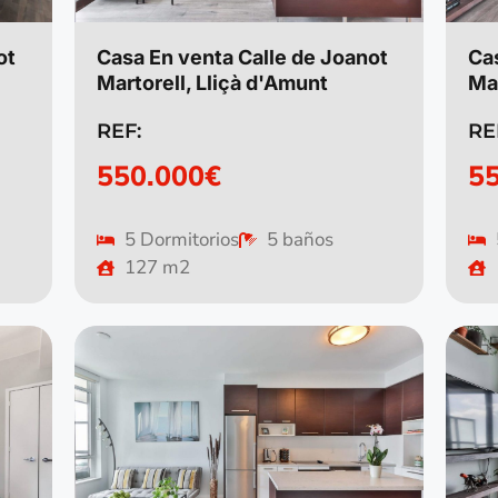
ot
Casa En venta Calle de Joanot
Ca
Martorell, Lliçà d'Amunt
Mar
REF:
RE
550.000€
5
5 Dormitorios
5 baños
127 m2