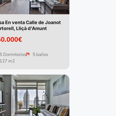
sa En venta Calle de Joanot
torell, Lliçà d'Amunt
50.000€
5 Dormitorios
5 baños
127 m2