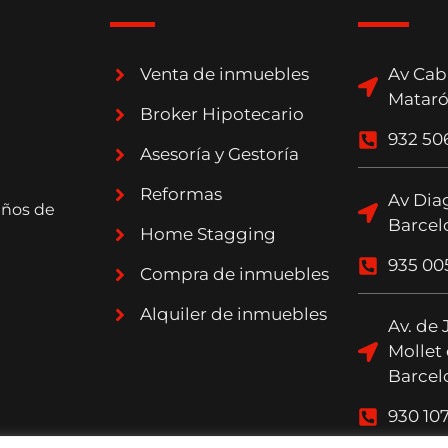
Venta de inmuebles
Av Cab
Mataró
Broker Hipotecario
932 50
Asesoría y Gestoría
Reformas
Av Diag
años de
Barcel
Home Stagging
935 00
Compra de inmuebles
Alquiler de inmuebles
Av. de 
Mollet 
Barcel
930 10