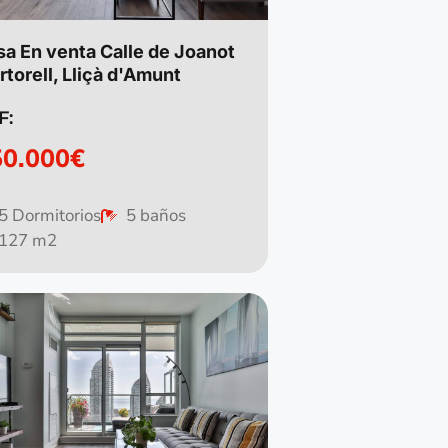
sa En venta Calle de Joanot
torell, Lliçà d'Amunt
F:
50.000€
5 Dormitorios
5 baños
127 m2