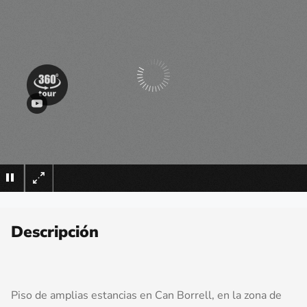
×
Descripción
Piso de amplias estancias en Can Borrell, en la zona de