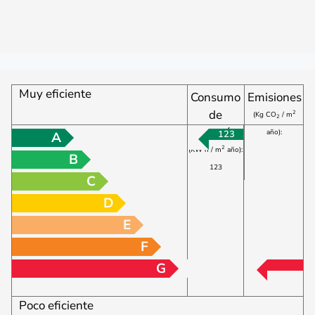
Muy eficiente
Consumo
Emisiones
de
2
(Kg CO
/ m
2
energía
año):
123
A
2
(KW h / m
año):
B
123
C
D
E
F
G
Poco eficiente