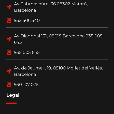
Av Cabrera núm. 36 08302 Mataró,
Barcelona
932 506 340
Av Diagonal 131, 08018 Barcelona 935 005
645
935 005 645
Av. de Jaume I, 19, 08100 Mollet del Vallès,
Barcelona
930 107 075
Legal