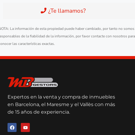
¿Te llamamos?
NOTA: La información de esta propiedad puede haber cambiado, por tanto no somos
responsables de la fiabilidad de la información, por favor contacte con nosotros para
conocer las características exactas.
Expertos en la venta y compra de inmuebles
en Barcelona, el Maresme y el Vallès con más
de 15 años de experiencia.