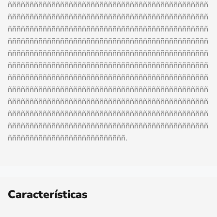
ññññññññññññññññññññññññññññññññññññññññññññññ
ññññññññññññññññññññññññññññññññññññññññññññññ
ññññññññññññññññññññññññññññññññññññññññññññññ
ññññññññññññññññññññññññññññññññññññññññññññññ
ññññññññññññññññññññññññññññññññññññññññññññññ
ññññññññññññññññññññññññññññññññññññññññññññññ
ññññññññññññññññññññññññññññññññññññññññññññññ
ññññññññññññññññññññññññññññññññññññññññññññññ
ññññññññññññññññññññññññññññññññññññññññññññññ
ññññññññññññññññññññññññññññññññññññññññññññññ
ññññññññññññññññññññññññññññññññññññññññññññññ
ñññññññññññññññññññññññññññ.
Características