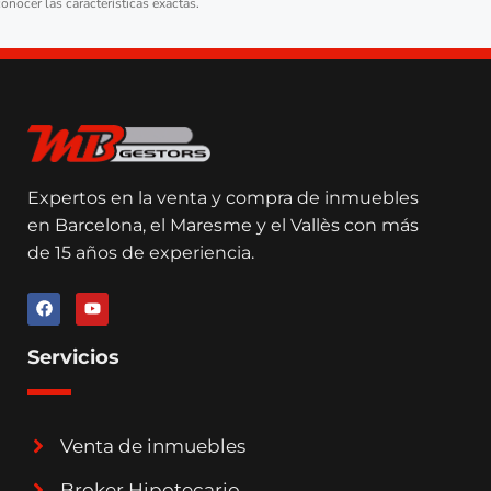
conocer las características exactas.
Expertos en la venta y compra de inmuebles
en Barcelona, el Maresme y el Vallès con más
de 15 años de experiencia.
Servicios
Venta de inmuebles
Broker Hipotecario