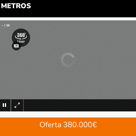
METROS
–
/
38
×
Oferta 380.000€