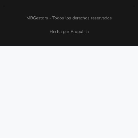
MBGestors - Todos los derechos reservados
Hecha por Propulsia