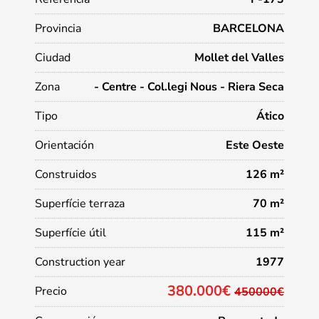
Provincia
BARCELONA
Ciudad
Mollet del Valles
Zona
- Centre - Col.legi Nous - Riera Seca
Tipo
Ático
Orientación
Este Oeste
Construidos
126 m²
Superfície terraza
70 m²
Superfície útil
115 m²
Construction year
1977
380.000€
Precio
450000€