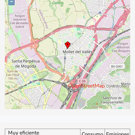
−
OpenStreetMap
©
contributors
Muy eficiente
Consumo
Emisiones