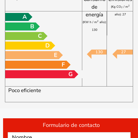
de
2
(Kg CO
/ m
2
energía
año): 27
A
2
(KW h / m
año):
B
130
C
D
130
27
E
F
G
Poco eficiente
Formulario de contacto