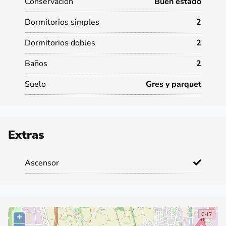
Conservación
Buen estado
Dormitorios simples
2
Dormitorios dobles
2
Baños
2
Suelo
Gres y parquet
Extras
Ascensor
+